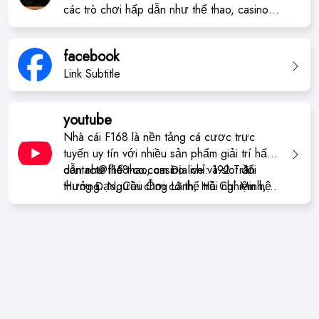
các trò chơi hấp dẫn như thể thao, casino,
slot, bắn cá và lô đề. Giao diện thân thiện,
nạp rút nhanh, bảo mật cao, mang đến trải
facebook
nghiệm giải trí an toàn và thú vị.
Link Subtitle
youtube
Nhà cái F168 là nền tảng cá cược trực
tuyến uy tín với nhiều sản phẩm giải trí hấp
dẫn như thể thao, casino live và slot đổi
contact@f168-co.com
Địa chỉ: 192 Trần
thưởng. Người chơi có thể trải nghiệm hệ
Hưng Đạo, Cầu Ông Lãnh, Hồ Chí Minh,
thống mượt mà, bảo mật cao và giao diện
Vietnam Hotline: 0986532233 Hashtags:
thân thiện trên mọi thiết bị. Ngoài ra, nhiều
#F168 #NhaCaiF168 #F168UyTin
chương trình khuyến mãi hấp dẫn giúp tăng
#F168ChinhThuc #F168Casino #F168Bet
cơ hội chiến thắng. Website: https://f168-
#F168Online #F168Game #CaCuocF168
co.com/ Email:
#CasinoF168